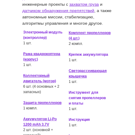
инженерные проекты с
захватом груза
и
датчиком обнаружения препятствий
, а также
автономные миссии, стабилизацию,
алгоритмы управления и многое другое.
Электронный модуль
Комплект пропеллеров
(контроллер)
(4 шт.)
1 шт.
2 компл.
Рама квадрокоптера
Крепеж аккумулятора
(корпус)
1 шт.
1 шт.
Светорассеивающая
Коллекторный
крышечка
двигатель (мотор)
1 шт.
6 шт. (4 основных + 2
запасных)
Инструмент для
снятия пропеллеров
Защита пропеллеров
и платы
1 компл.
1 шт.
Аккумулятор Li-Po
Инструкция
1200 mAh 3.7V
1 шт.
2 шт. (основной +