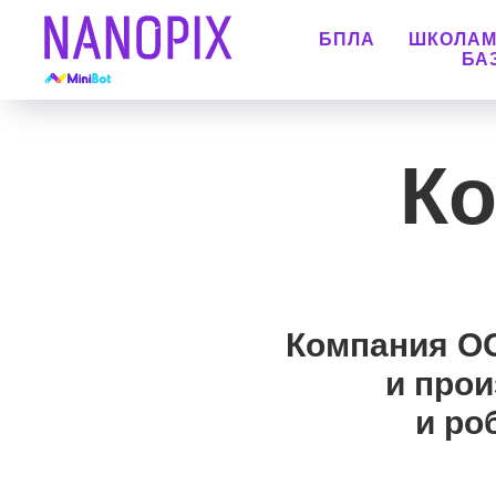
БПЛА
ШКОЛА
БА
Ко
Компания О
и про
и ро