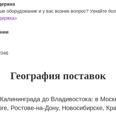
держка
ше оборудование и у вас возник вопрос? Узнайте бо
держка»
ании
»
7046
География поставок
т Калининграда до Владивостока: в Моск
ге, Ростове-на-Дону, Новосибирске, Кр