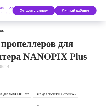
410 10-20
Оставить заявку
Личный кабинет
bot.tech
lus
 пропеллеров для
птера NANOPIX Plus
SET-4
шт. для NANOPIX Hexa
8 шт. для NANOPIX Octo/Octo-2