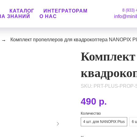
8 (933) 
М
КАТАЛОГ
ИНТЕГРАТОРАМ
ЗА ЗНАНИЙ
О НАС
info@mini
→
Комплект пропеллеров для квадрокоптера NANOPIX P
Комплект
квадроко
SKU:
PRT-PLUS-PROP-
490
р.
Количество
4 шт. для NANOPIX Plus
6 