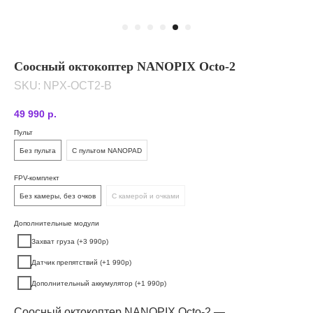
Соосный октокоптер NANOPIX Octo-2
SKU:
NPX-OCT2-B
49 990
р.
Пульт
Без пульта
C пультом NANOPAD
FPV-комплект
Без камеры, без очков
С камерой и очками
Дополнительные модули
Захват груза (+3 990р)
Датчик препятствий (+1 990р)
Дополнительный аккумулятор (+1 990р)
Соосный октокоптер NANOPIX Octo-2 —