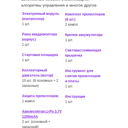
алгоритмы управления и многое другое.
Электронный модуль
Комплект пропеллеров
(контроллер)
(8 шт.)
1 шт.
2 компл.
Рама квадрокоптера
Крепеж аккумулятора
(корпус)
1 шт.
1 шт.
Светорассеивающая
Стартовая площадка
крышечка
1 шт.
1 шт.
Коллекторный
Инструмент для
двигатель (мотор)
снятия пропеллеров
10 шт. (8 основных + 2
и платы
запасных)
1 шт.
Защита пропеллеров
Инструкция
1 компл.
1 шт.
Аккумулятор Li-Po 3.7V
1200mAh
2 шт. (основной +
запасной)