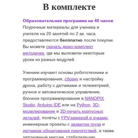
В комплекте
Образовательная программа на 40 часов
Поурочные материалы для ученика и
учителя на 20 занятий по 2 ак. часа
предоставляются
бесплатно
после покупки.
Вы можете
скачать демо-комплект
методичек
, где мы выложили некоторые
уроки из разных модулей.
Ученики изучают основы робототехники и
программирования,
сборку
и настройку
дрона, работу с датчиками и телеметрией,
ручное и автоматическое управление,
блочное программирование в
NANOPIX
Studio
,
Arduino IDE
или на
Python
,
3D-
моделирование
и
3D-печать корпусных
деталей
, полёты с
FPV-камерой и очками
,
инженерные проекты с
захватом груза
и
датчиком обнаружения препятствий
, а также
автономные миссии, стабилизацию,