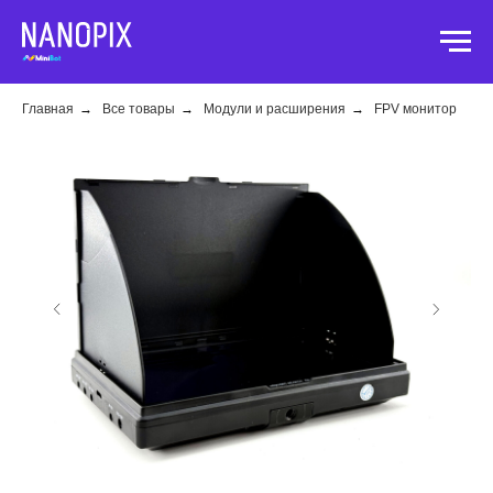
Главная
→
Все товары
→
Модули и расширения
→
FPV монитор