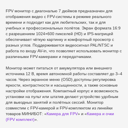
FPV монитор с диагональю 7 дюймов предназначен для
отображения видео с FPV-системы в режиме реального
времени и подходит как для любительских, так и для
учебных и профессиональных полётов. Экран формата 16:9
с разрешением 1024×600 пикселей (HD) и IPS-матрицей
обеспечивает чёткую картинку и комфортный просмотр с
разных углов. Поддерживается видеосигнал PAL/NTSC и
работа по входу AV-in, что позволяет использовать монитор с
различными FPV-камерами и передатчиками.
Монитор может питаться от аккумулятора или внешнего
источника 12 В, время автономной работы составляет до 3–4
часов. Через экранное меню (OSD) доступны регулировка
яркости, контрастности и насыщенности, а также основные
настройки отображения. Компактный корпус и возможность
установки на пульт или штатив делают устройство удобным
для выездных занятий и полётных сессий. Монитор
совместим с FPV-камерой и FPV-комплектом из линейки
товаров МИНИБОТ: «
Камера для FPV
» и «
Камера и очки
(FPV комплект)
».