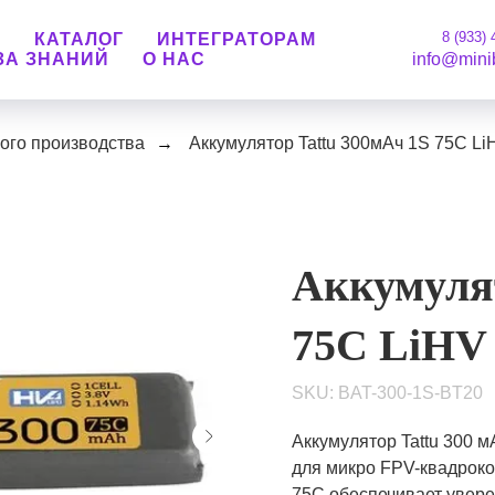
8 (933) 
М
КАТАЛОГ
ИНТЕГРАТОРАМ
ЗА ЗНАНИЙ
О НАС
info@mini
ого производства
→
Аккумулятор Tattu 300мАч 1S 75C Li
Аккумулят
75C LiHV 
SKU:
BAT-300-1S-BT20
Аккумулятор Tattu 300 
для микро FPV-квадроко
75C обеспечивает уверен