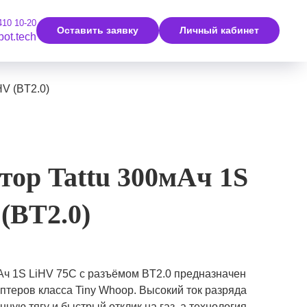
410 10-20
Оставить заявку
Личный кабинет
bot.tech
HV (BT2.0)
ор Tattu 300мАч 1S
(BT2.0)
мАч 1S LiHV 75C с разъёмом BT2.0 предназначен
птеров класса Tiny Whoop. Высокий ток разряда
ную тягу и быстрый отклик на газ, а технология