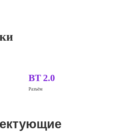
ики
BT 2.0
Разъём
лектующие