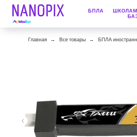
БПЛА
ШКОЛА
БА
Главная
→
Все товары
→
БПЛА иностранн